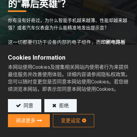
的“幕后英雄”？
你有没有好奇过，为什么智能手机越来越薄、性能却越来越
强？或者汽车仪表盘为什么能精准地发出提示音？
这一切都要归功于设备内部的电子组件，而
印刷电路板
（PCB）在其中扮演了至关重要的角色。它是所有电子
Cookies Information
组件的载体，负责传输电信号、绝缘保护并帮助散热。
如果 PCB 生产过程出问题，整个设备的寿命就毁了。而
本网站使用Cookies及搜集相关网站内使用者行为来提供
在这微小电路的背后，如果没有塑料化工泵
，这一切根
最佳服务并改善使用体验。详细内容请参阅隐私权政策。
本无法实现。
您可以随时变更您是否同意本网站使用Cookies。若您继
续浏览本网站，即表示您同意本网站使用Cookies。
这篇文章将带您深入探讨：为什么这些泵如此重要？它
们如何帮您节省成本？以及如何确保您的生产线高效运
同意
拒绝
作。
阅读更多
变更设定