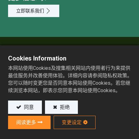
立即联系我们
应用
Cookies Information
產品
本网站使用Cookies及搜集相关网站内使用者行为来提供
最佳服务并改善使用体验。详细内容请参阅隐私权政策。
销售网络
您可以随时变更您是否同意本网站使用Cookies。若您继
服务
续浏览本网站，即表示您同意本网站使用Cookies。
資源
同意
拒绝
关于ASSOMA
阅读更多
变更设定
协磁股份有限公司
338桃园市芦竹区坑口里三德街15巷14弄10号