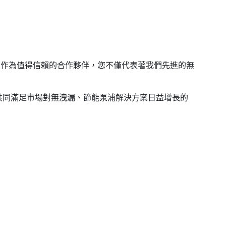
。作為值得信賴的合作夥伴，您不僅代表著我們先進的無
能共同滿足市場對無洩漏、節能泵浦解決方案日益增長的