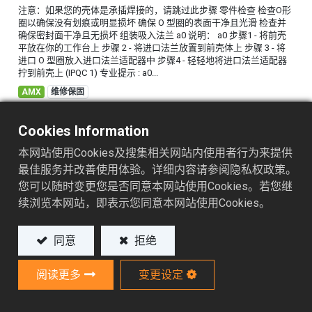
注意：如果您的壳体是承插焊接的，请跳过此步骤 零件检查 检查O形
圈以确保没有划痕或明显损坏 确保 O 型圈的表面干净且光滑 检查并
确保密封面干净且无损坏 组装吸入法兰 a0 说明： a0 步骤1 - 将前壳
平放在你的工作台上 步骤 2 - 将进口法兰放置到前壳体上 步骤 3 - 将
进口 O 型圈放入进口法兰适配器中 步骤4 - 轻轻地将进口法兰适配器
拧到前壳上 (IPQC 1) 专业提示 : a0...
AMX
维修保固
2025/08/11
Cookies Information
本网站使用Cookies及搜集相关网站内使用者行为来提供
最佳服务并改善使用体验。详细内容请参阅隐私权政策。
您可以随时变更您是否同意本网站使用Cookies。若您继
续浏览本网站，即表示您同意本网站使用Cookies。
同意
拒绝
安装前轴支架和泵轴
零件检查 检查前壳体以确保没有明显的损坏或碎屑 检查前轴支撑以确
阅读更多
变更设定
保其未变形或损坏 检查泵轴以确保其清洁且没有损坏 组装前轴支撑
说明： 步骤1 - 在心轴压床上放置一个塑料块和一块干净的布 步骤2 -
将前机壳放在塑料块上 步骤3 - 将前轴支撑与前机壳的凹槽对齐 步骤4