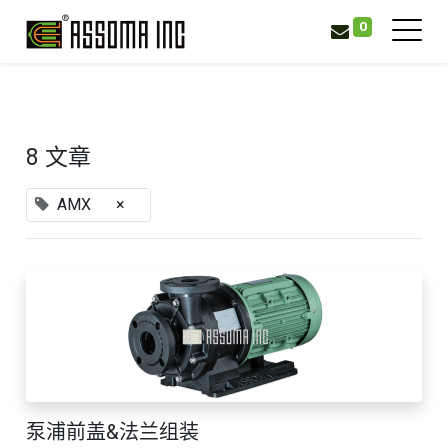
0
8 文章
AMX
×
泵浦前盖&法兰组装