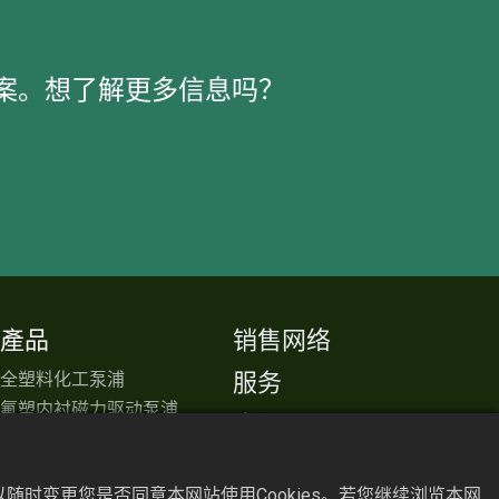
案。想了解更多信息吗？
產品
销售网络
全塑料化工泵浦
服务
氟塑内衬磁力驱动泵浦
資源
泵浦保护器&监控器
关于ASSOMA
精密过滤机/袋滤器
随时变更您是否同意本网站使用Cookies。若您继续浏览本网