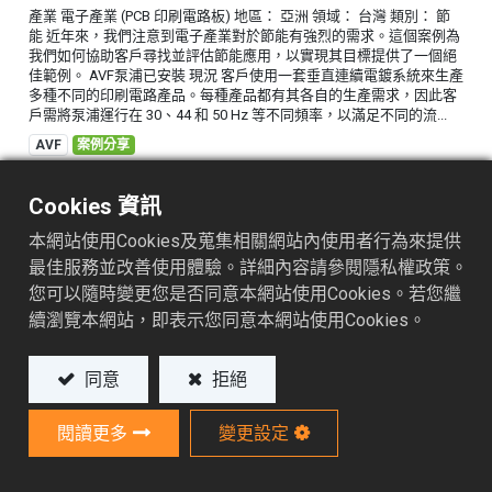
產業 電子產業 (PCB 印刷電路板) 地區： 亞洲 領域： 台灣 類別： 節
能 近年來，我們注意到電子產業對於節能有強烈的需求。這個案例為
我們如何協助客戶尋找並評估節能應用，以實現其目標提供了一個絕
佳範例。 AVF泵浦已安裝 現況 客戶使用一套垂直連續電鍍系統來生產
多種不同的印刷電路產品。每種產品都有其各自的生產需求，因此客
戶需將泵浦運行在 30、44 和 50 Hz 等不同頻率，以滿足不同的流...
AVF
案例分享
2025/08/11
Cookies 資訊
本網站使用Cookies及蒐集相關網站內使用者行為來提供
最佳服務並改善使用體驗。詳細內容請參閱隱私權政策。
您可以隨時變更您是否同意本網站使用Cookies。若您繼
憑藉專業經驗與客製化能力，我們能協
續瀏覽本網站，即表示您同意本網站使用Cookies。
助企業找到最合適的解決方案。想了解
同意
拒絕
更多資訊嗎？
閱讀更多
變更設定
立即連繫我們