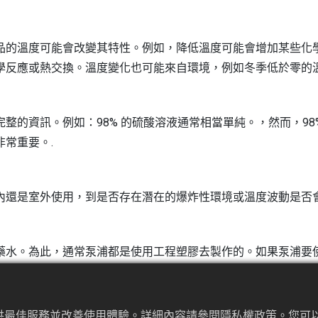
品的溫度可能會改變其特性。例如，降低溫度可能會增加某些化
學反應或熱交換。溫度變化也可能來自環境，例如冬季低於零的
整的資訊。例如：98% 的硫酸溶液通常相當單純。，然而，9
常重要。.
內還是室外使用，到是否存在潛在的爆炸性環境或溫度波動是否會
藥水。為此，通常泵浦都是使用工程塑膠去製作的。如果泵浦要
鍍線的製程中，須將零件從一個槽內提起，再浸入另一個槽體中
提供最佳服務並改善使用體驗。詳細內容請參閱隱私權政策。您可以