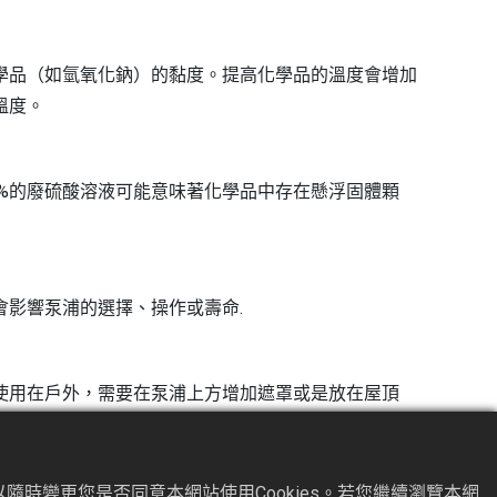
學品（如氫氧化鈉）的黏度。提高化學品的溫度會增加
溫度。
8%的廢硫酸溶液可能意味著化學品中存在懸浮固體顆
影響泵浦的選擇、操作或壽命.
使用在戶外，需要在泵浦上方增加遮罩或是放在屋頂
。這樣的系統通常擁有腐蝕性的敞開槽體，因此整個環
隨時變更您是否同意本網站使用Cookies。若您繼續瀏覽本網