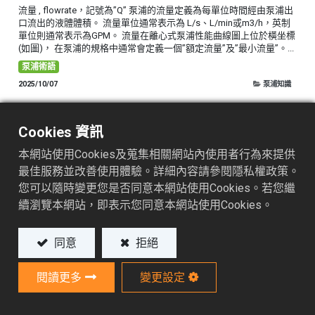
流量 , flowrate，記號為”Q” 泵浦的流量定義為每單位時間經由泵浦出
口流出的液體體積。 流量單位通常表示為 L/s、L/min或m3/h，英制
單位則通常表示為GPM。 流量在離心式泵浦性能曲線圖上位於橫坐標
(如圖)， 在泵浦的規格中通常會定義一個”額定流量”及”最小流量”。...
泵浦術語
2025/10/07
泵浦知識
Cookies 資訊
本網站使用Cookies及蒐集相關網站內使用者行為來提供
最佳服務並改善使用體驗。詳細內容請參閱隱私權政策。
您可以隨時變更您是否同意本網站使用Cookies。若您繼
續瀏覽本網站，即表示您同意本網站使用Cookies。
振動與噪音
同意
拒絕
Vibration When the motor of a pump is connected to the power
supply, the motor rotates to drive the pump impeller, generating
vibration. Table 1 in ISO 15783 provides the maximum allowable
閱讀更多
變更設定
vibration l...
泵浦術語