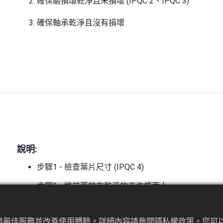
確保磨損環乾淨且未損壞 (IPQC 2、IPQC 3)
確保軸承乾淨且沒有損壞
說明:
步驟1 - 檢查葉片尺寸 (IPQC 4)
步驟2 - 將前蓋放在乾淨的工作檯面上
步驟3 - 將水噴到軸心上
提供最佳服務並改善使用體驗。詳細內容請參閱隱私權政策。您可以