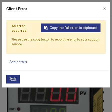
0
×
Client Error
首頁
產品介紹
泵浦保護器 & 監控器
數位式馬達過載及泵浦空轉保護器
DRP-D
An error
Copy the full error to clipboard
occurred
Please use the copy button to report the error to your support
service.
See details
確定