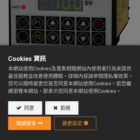
Cookies 資訊
本網站使用Cookies及蒐集相關網站內使用者行為來提供
數位式馬達過載及泵浦空轉保護器
最佳服務並改善使用體驗。詳細內容請參閱隱私權政策。
您可以隨時變更您是否同意本網站使用Cookies。若您繼
DRP-D
續瀏覽本網站，即表示您同意本網站使用Cookies。
同意
拒絕
泵浦是流體系統中關鍵的部件，是系統中的心臟。
為了確保泵浦平穩運轉，DRP-D的主要功能是通過
閱讀更多
變更設定
監控泵浦的負載來保護泵浦。電流過高時保護馬達
避免過載，電流過低時保護泵浦免於空轉的損壞。