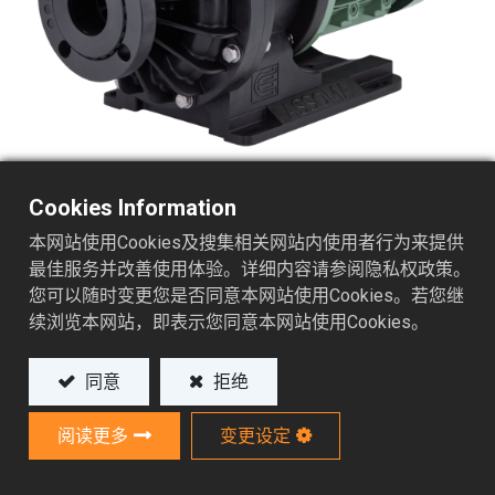
Cookies Information
本网站使用Cookies及搜集相关网站内使用者行为来提供
超高效率磁力驱动化学泵浦
最佳服务并改善使用体验。详细内容请参阅隐私权政策。
您可以随时变更您是否同意本网站使用Cookies。若您继
AVF-X 系列
续浏览本网站，即表示您同意本网站使用Cookies。
同意
拒绝
AVF-X系列是专为高腐蚀危险药水所设计的常用型
泵浦。此系列泵浦采用先进流道设计，效率超越欧
阅读更多
变更设定
盟最高能效标准 MEI > 0.7 (Commission Regulation
(EU) No 547/2012 of 25 June 2012) ，远远领先业